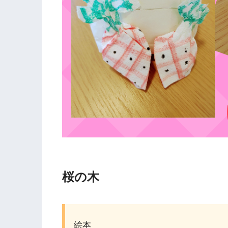
桜の木
絵本