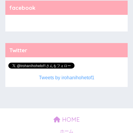
facebook
Twitter
Tweets by irohanihohetof1
HOME
ホーム